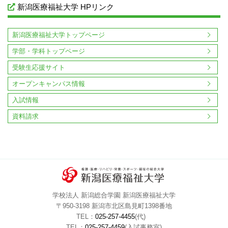
2016年08月
2016年07月
2016年06月
2016年05月
新潟医療福祉大学 HPリンク
2016年04月
2016年03月
2016年02月
2016年01月
2015年12月
2015年11月
2015年10月
2015年09月
新潟医療福祉大学トップページ
2015年08月
2015年07月
2015年06月
2015年05月
学部・学科トップページ
2015年04月
2015年03月
2015年02月
2015年01月
受験生応援サイト
オープンキャンパス情報
入試情報
資料請求
学校法人 新潟総合学園 新潟医療福祉大学
〒950-3198 新潟市北区島見町1398番地
TEL：
025-257-4455
(代)
TEL：
025-257-4459
(入試事務室)