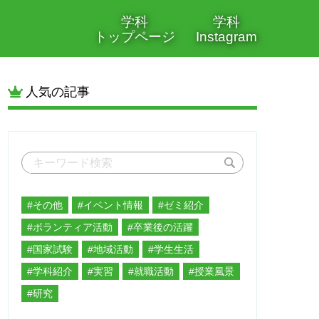
学科
学科
トップページ
Instagram
人気の記事
#その他
#イベント情報
#ゼミ紹介
#ボランティア活動
#卒業後の活躍
#国家試験
#地域活動
#学生生活
#学科紹介
#実習
#就職活動
#授業風景
#研究