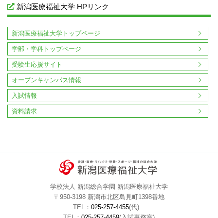
2016年08月
2016年07月
2016年06月
2016年05月
新潟医療福祉大学 HPリンク
2016年04月
2016年03月
2016年02月
2016年01月
2015年12月
2015年11月
2015年10月
2015年09月
新潟医療福祉大学トップページ
2015年08月
2015年07月
2015年06月
2015年05月
学部・学科トップページ
2015年04月
2015年03月
2015年02月
2015年01月
受験生応援サイト
オープンキャンパス情報
入試情報
資料請求
学校法人 新潟総合学園 新潟医療福祉大学
〒950-3198 新潟市北区島見町1398番地
TEL：
025-257-4455
(代)
TEL：
025-257-4459
(入試事務室)