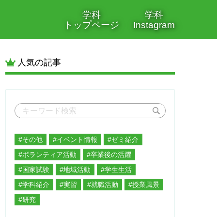
学科
学科
トップページ
Instagram
人気の記事
#その他
#イベント情報
#ゼミ紹介
#ボランティア活動
#卒業後の活躍
#国家試験
#地域活動
#学生生活
#学科紹介
#実習
#就職活動
#授業風景
#研究