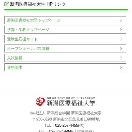
2016年08月
2016年07月
2016年06月
2016年05月
新潟医療福祉大学 HPリンク
2016年04月
2016年03月
2016年02月
2016年01月
2015年12月
2015年11月
2015年10月
2015年09月
新潟医療福祉大学トップページ
2015年08月
2015年07月
2015年06月
2015年05月
学部・学科トップページ
2015年04月
2015年03月
2015年02月
2015年01月
受験生応援サイト
オープンキャンパス情報
入試情報
資料請求
学校法人 新潟総合学園 新潟医療福祉大学
〒950-3198 新潟市北区島見町1398番地
TEL：
025-257-4455
(代)
TEL：
025-257-4459
(入試事務室)