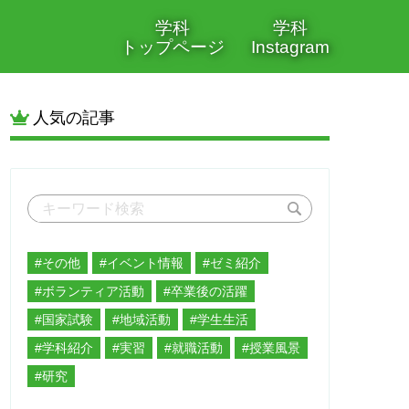
学科
学科
トップページ
Instagram
人気の記事
#その他
#イベント情報
#ゼミ紹介
#ボランティア活動
#卒業後の活躍
#国家試験
#地域活動
#学生生活
#学科紹介
#実習
#就職活動
#授業風景
#研究